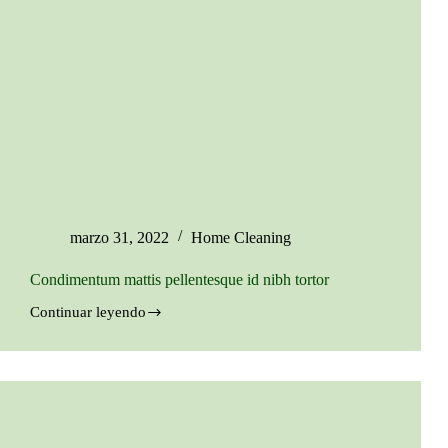
marzo 31, 2022
Home Cleaning
Condimentum mattis pellentesque id nibh tortor
Continuar leyendo
Condimentum
mattis
pellentesque
id
nibh
tortor