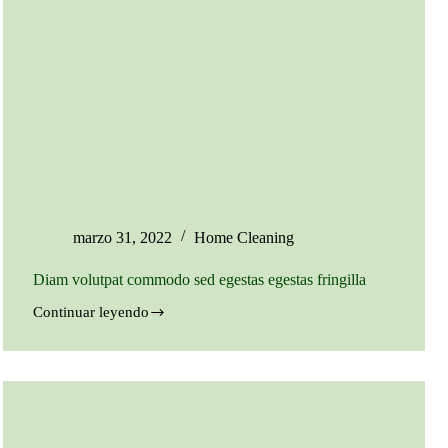
marzo 31, 2022
Home Cleaning
Diam volutpat commodo sed egestas egestas fringilla
Continuar leyendo
Diam
volutpat
commodo
sed
egestas
egestas
fringilla