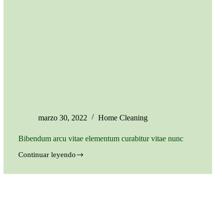
marzo 30, 2022
Home Cleaning
Bibendum arcu vitae elementum curabitur vitae nunc
Continuar leyendo
Bibendum
arcu
vitae
elementum
curabitur
vitae
nunc